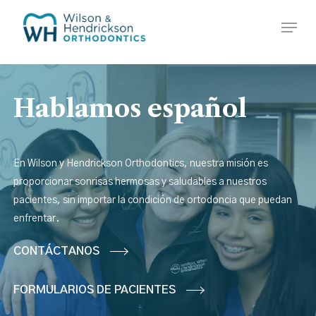
Skip
Menu
to
Close
main
Menu
content
Hablamos
español
En Wilson y Hendrickson Orthodontics, nuestra misión es
proporcionar sonrisas hermosas y saludables a nuestros
pacientes, sin importar la condición de ortodoncia que puedan
enfrentar.
CONTÁCTANOS
FORMULARIOS DE PACIENTES