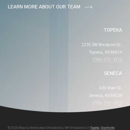
LEARN MORE ABOUT OUR TEAM
TOPEKA
2235 SW Westport Dr.
Topeka, KS 66614
(785) 272-3722
SENECA
430 Main St.
Seneca, KS 66538
(785) 272-3722
© 2026 Wilson & Hendrickson Orthodontics. WH Orthodontics in
Topeka
,
Grantville
,